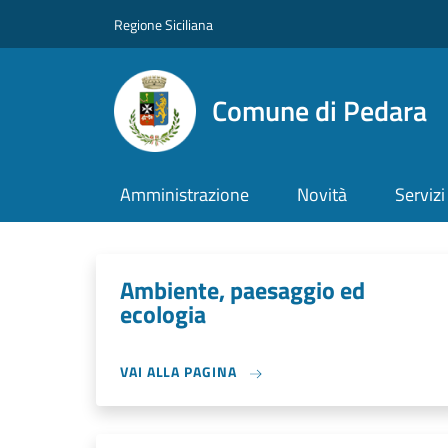
Salta al contenuto principale
Skip to footer content
Regione Siciliana
Comune di Pedara
Amministrazione
Novità
Servizi
Ambiente, paesaggio ed
ecologia
VAI ALLA PAGINA