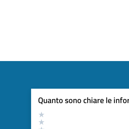
Quanto sono chiare le info
Valutazione
Valuta 5 stelle su 5
Valuta 4 stelle su 5
Valuta 3 stelle su 5