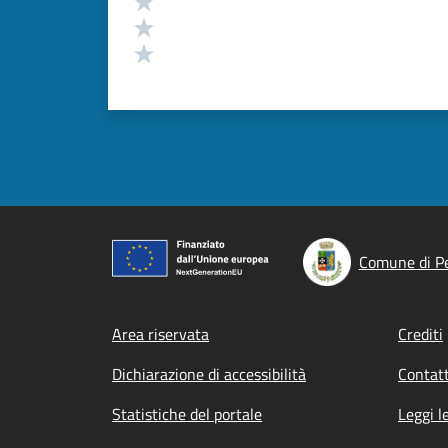
Valuta 2 stelle su 5
Valuta 1 stelle su 5
Comune di P
Footer menu
Area riservata
Crediti
Dichiarazione di accessibilità
Contatt
Statistiche del portale
Leggi l