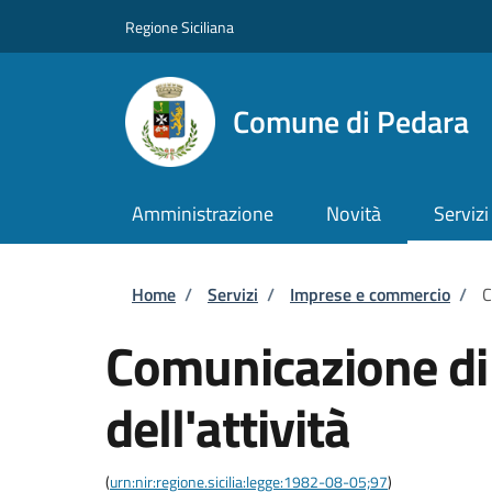
Salta al contenuto principale
Skip to footer content
Regione Siciliana
Comune di Pedara
Amministrazione
Novità
Servizi
Briciole di pane
Home
/
Servizi
/
Imprese e commercio
/
C
Comunicazione di
dell'attività
(
urn:nir:regione.sicilia:legge:1982-08-05;97
)