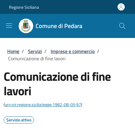
Salta al contenuto principale
Skip to footer content
Regione Siciliana
Comune di Pedara
Briciole di pane
Home
/
Servizi
/
Imprese e commercio
/
Comunicazione di fine lavori
Comunicazione di fine
lavori
(
urn:nir:regione.sicilia:legge:1982-08-05;97
)
Servizio attivo