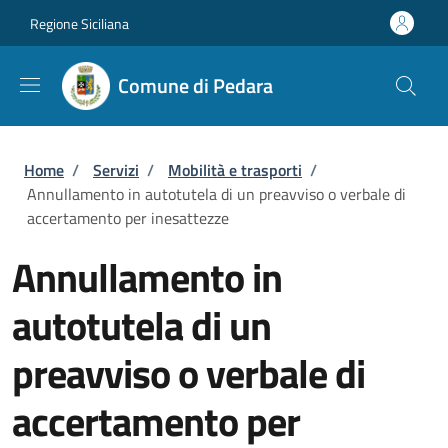
Salta al contenuto principale
Skip to footer content
Regione Siciliana
Comune di Pedara
Briciole di pane
Home
/
Servizi
/
Mobilità e trasporti
/
Annullamento in autotutela di un preavviso o verbale di
accertamento per inesattezze
Annullamento in
autotutela di un
preavviso o verbale di
accertamento per