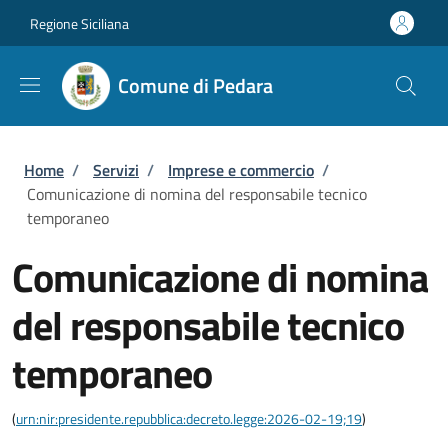
Salta al contenuto principale
Skip to footer content
Regione Siciliana
Comune di Pedara
Briciole di pane
Home
/
Servizi
/
Imprese e commercio
/
Comunicazione di nomina del responsabile tecnico
temporaneo
Comunicazione di nomina
del responsabile tecnico
temporaneo
(
urn:nir:presidente.repubblica:decreto.legge:2026-02-19;19
)