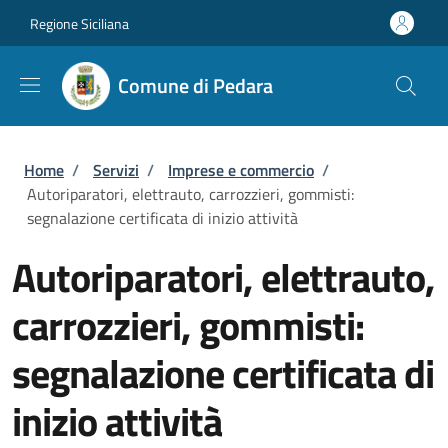
Salta al contenuto principale
Skip to footer content
Regione Siciliana
Comune di Pedara
Briciole di pane
Home
/
Servizi
/
Imprese e commercio
/
Autoriparatori, elettrauto, carrozzieri, gommisti:
segnalazione certificata di inizio attività
Autoriparatori, elettrauto,
carrozzieri, gommisti:
segnalazione certificata di
inizio attività