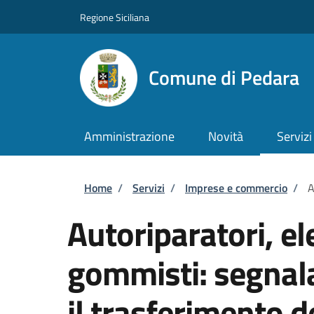
Salta al contenuto principale
Skip to footer content
Regione Siciliana
Comune di Pedara
Amministrazione
Novità
Servizi
Briciole di pane
Home
/
Servizi
/
Imprese e commercio
/
A
Autoriparatori, el
gommisti: segnala
il trasferimento de