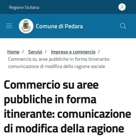
Salta al contenuto principale
Skip to footer content
Regione Siciliana
Comune di Pedara
Briciole di pane
Home
/
Servizi
/
Imprese e commercio
/
Commercio su aree pubbliche in forma itinerante:
comunicazione di modifica della ragione sociale
Commercio su aree
pubbliche in forma
itinerante: comunicazione
di modifica della ragione