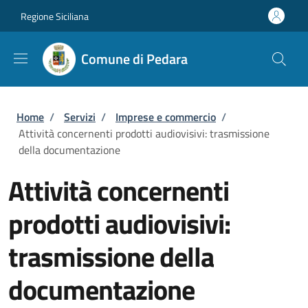
Salta al contenuto principale
Skip to footer content
Regione Siciliana
Comune di Pedara
Briciole di pane
Home
/
Servizi
/
Imprese e commercio
/
Attività concernenti prodotti audiovisivi: trasmissione
della documentazione
Attività concernenti
prodotti audiovisivi:
trasmissione della
documentazione