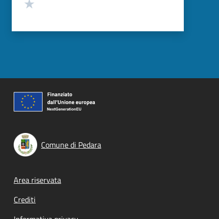
Valuta 1 stelle su 5
Comune di Pedara
Footer menu
Area riservata
Crediti
Informativa privacy