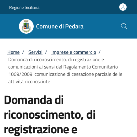
Salta al contenuto principale
Skip to footer content
Regione Siciliana
Comune di Pedara
Briciole di pane
Home
/
Servizi
/
Imprese e commercio
/
Domanda di riconoscimento, di registrazione e
comunicazioni ai sensi del Regolamento Comunitario
1069/2009: comunicazione di cessazione parziale delle
attività riconosciute
Domanda di
riconoscimento, di
registrazione e