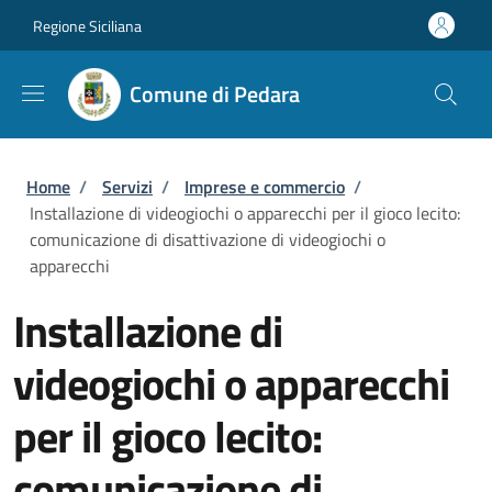
Salta al contenuto principale
Skip to footer content
Regione Siciliana
Comune di Pedara
Briciole di pane
Home
/
Servizi
/
Imprese e commercio
/
Installazione di videogiochi o apparecchi per il gioco lecito:
comunicazione di disattivazione di videogiochi o
apparecchi
Installazione di
videogiochi o apparecchi
per il gioco lecito:
comunicazione di