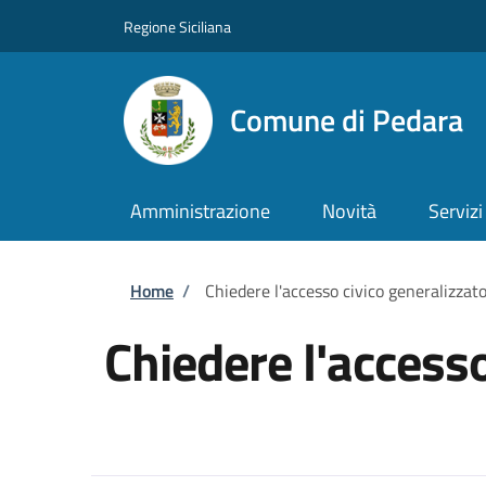
Salta al contenuto principale
Skip to footer content
Regione Siciliana
Comune di Pedara
Amministrazione
Novità
Servizi
Briciole di pane
Home
/
Chiedere l'accesso civico generalizzat
Chiedere l'accesso