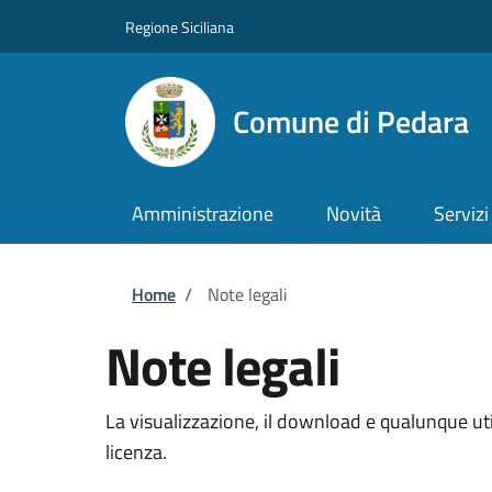
Salta al contenuto principale
Skip to footer content
Regione Siciliana
Comune di Pedara
Amministrazione
Novità
Servizi
Briciole di pane
Home
/
Note legali
Note legali
La visualizzazione, il download e qualunque util
licenza.