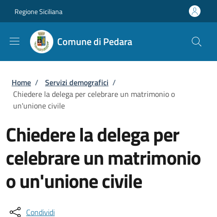
Salta al contenuto principale
Skip to footer content
Regione Siciliana
Comune di Pedara
Briciole di pane
Home
/
Servizi demografici
/
Chiedere la delega per celebrare un matrimonio o
un'unione civile
Chiedere la delega per
celebrare un matrimonio
o un'unione civile
Condividi