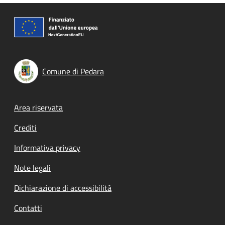
Comune di Pedara
Footer menu
Area riservata
Crediti
Informativa privacy
Note legali
Dichiarazione di accessibilità
Contatti