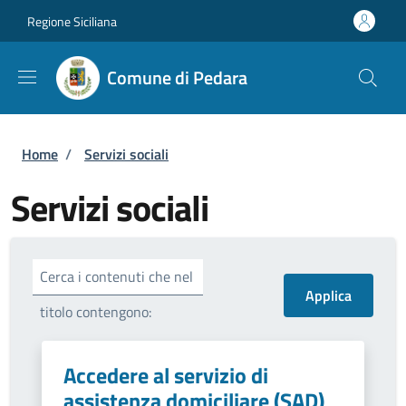
Salta al contenuto principale
Skip to footer content
Regione Siciliana
Comune di Pedara
Briciole di pane
Home
/
Servizi sociali
Servizi sociali
Cerca i contenuti che nel
titolo contengono:
Accedere al servizio di
assistenza domiciliare (SAD)