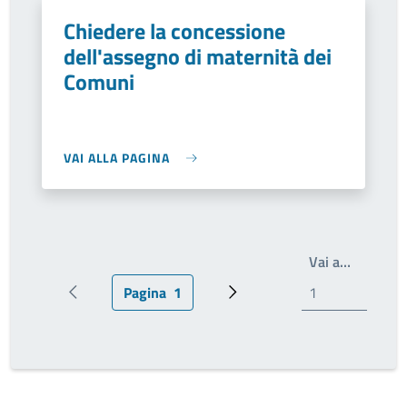
Chiedere la concessione
dell'assegno di maternità dei
Comuni
VAI ALLA PAGINA
Scrivi il
Vai a…
Pagina
1
Pagina precedente
Pagina attuale
Pagina successiva