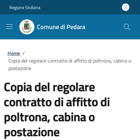
Salta al contenuto principale
Skip to footer content
Regione Siciliana
Comune di Pedara
Briciole di pane
Home
/
Copia del regolare contratto di affitto di poltrona, cabina o
postazione
Copia del regolare
contratto di affitto di
poltrona, cabina o
postazione