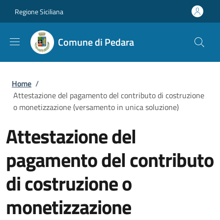
Salta al contenuto principale
Skip to footer content
Regione Siciliana
Comune di Pedara
Briciole di pane
Home
/
Attestazione del pagamento del contributo di costruzione
o monetizzazione (versamento in unica soluzione)
Attestazione del
pagamento del contributo
di costruzione o
monetizzazione