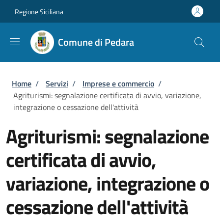
Salta al contenuto principale
Skip to footer content
Regione Siciliana
Comune di Pedara
Briciole di pane
Home
/
Servizi
/
Imprese e commercio
/
Agriturismi: segnalazione certificata di avvio, variazione,
integrazione o cessazione dell'attività
Agriturismi: segnalazione
certificata di avvio,
variazione, integrazione o
cessazione dell'attività