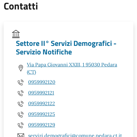
Contatti
Settore II° Servizi Demografici -
Servizio Notifiche
Via Papa Giovanni XXIII, 1 95030 Pedara
(CT)
0959992120
0959992121
0959992122
0959992125
0959992129
servizi.demografici@comune.pedara.ct.it