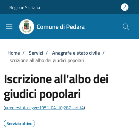
Salta al contenuto principale
Skip to footer content
Regione Siciliana
Comune di Pedara
Briciole di pane
Home
/
Servizi
/
Anagrafe e stato civile
/
Iscrizione all'albo dei giudici popolari
Iscrizione all'albo dei
giudici popolari
(
urn:nir:stato:legge:1951-04-10;287~art14
)
Servizio attivo