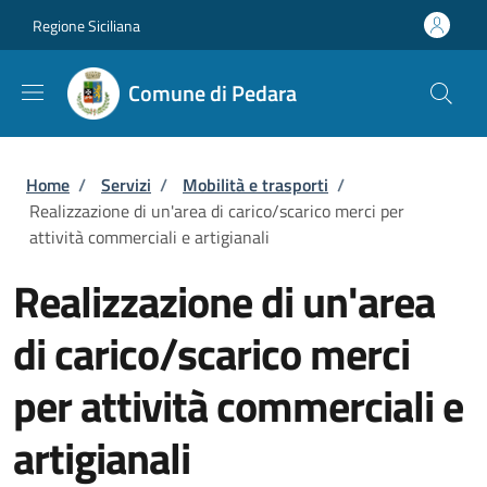
Salta al contenuto principale
Skip to footer content
Regione Siciliana
Comune di Pedara
Briciole di pane
Home
/
Servizi
/
Mobilità e trasporti
/
Realizzazione di un'area di carico/scarico merci per
attività commerciali e artigianali
Realizzazione di un'area
di carico/scarico merci
per attività commerciali e
artigianali