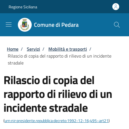
Salta al contenuto principale
Skip to footer content
Regione Siciliana
Comune di Pedara
Briciole di pane
Home
/
Servizi
/
Mobilità e trasporti
/
Rilascio di copia del rapporto di rilievo di un incidente
stradale
Rilascio di copia del
rapporto di rilievo di un
incidente stradale
(
urn:nir:presidente.repubblica:decreto:1992-12-16;495~art21
)