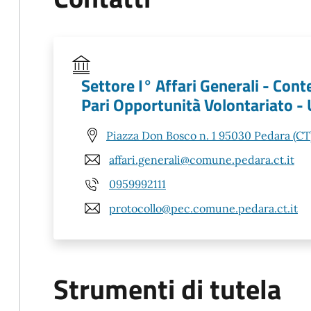
Settore I° Affari Generali - Conte
Pari Opportunità Volontariato -
Piazza Don Bosco n. 1 95030 Pedara (CT
affari.generali@comune.pedara.ct.it
0959992111
protocollo@pec.comune.pedara.ct.it
Strumenti di tutela