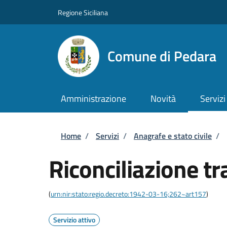
Salta al contenuto principale
Skip to footer content
Regione Siciliana
Comune di Pedara
Amministrazione
Novità
Servizi
Briciole di pane
Home
/
Servizi
/
Anagrafe e stato civile
/
Riconciliazione tr
(
urn:nir:stato:regio.decreto:1942-03-16;262~art157
)
Servizio attivo