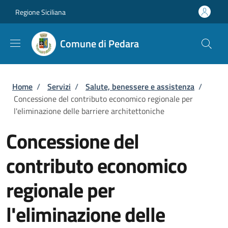
Salta al contenuto principale
Skip to footer content
Regione Siciliana
Comune di Pedara
Briciole di pane
Home
/
Servizi
/
Salute, benessere e assistenza
/
Concessione del contributo economico regionale per
l'eliminazione delle barriere architettoniche
Concessione del
contributo economico
regionale per
l'eliminazione delle