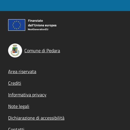
Comune di Pedara
Footer menu
Area riservata
Crediti
Informativa privacy
Note legali
Dichiarazione di accessibilità
Contatti