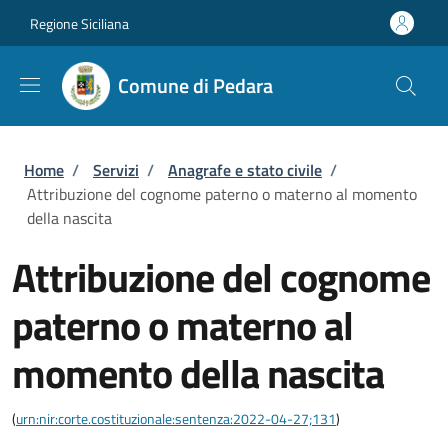
Salta al contenuto principale
Skip to footer content
Regione Siciliana
Comune di Pedara
Briciole di pane
Home
/
Servizi
/
Anagrafe e stato civile
/
Attribuzione del cognome paterno o materno al momento
della nascita
Attribuzione del cognome
paterno o materno al
momento della nascita
(
urn:nir:corte.costituzionale:sentenza:2022-04-27;131
)