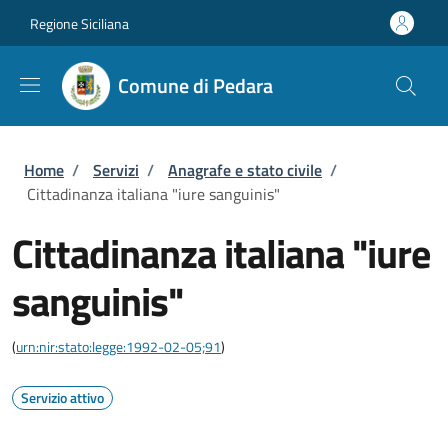
Salta al contenuto principale
Skip to footer content
Regione Siciliana
Comune di Pedara
Briciole di pane
Home
/
Servizi
/
Anagrafe e stato civile
/
Cittadinanza italiana "iure sanguinis"
Cittadinanza italiana "iure
sanguinis"
(
urn:nir:stato:legge:1992-02-05;91
)
Servizio attivo