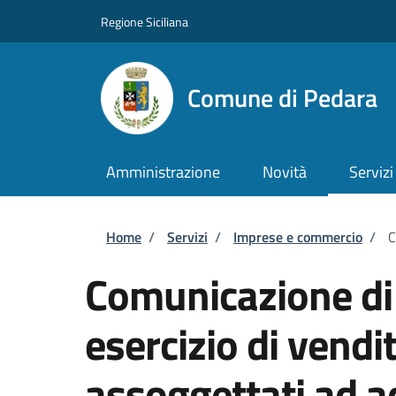
Salta al contenuto principale
Skip to footer content
Regione Siciliana
Comune di Pedara
Amministrazione
Novità
Servizi
Briciole di pane
Home
/
Servizi
/
Imprese e commercio
/
C
Comunicazione di 
esercizio di vendit
assoggettati ad a