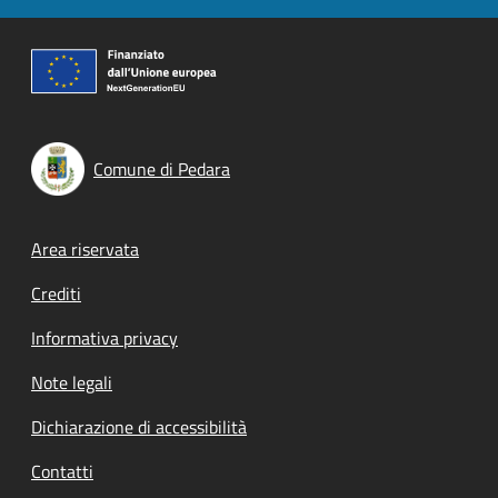
Comune di Pedara
Footer menu
Area riservata
Crediti
Informativa privacy
Note legali
Dichiarazione di accessibilità
Contatti