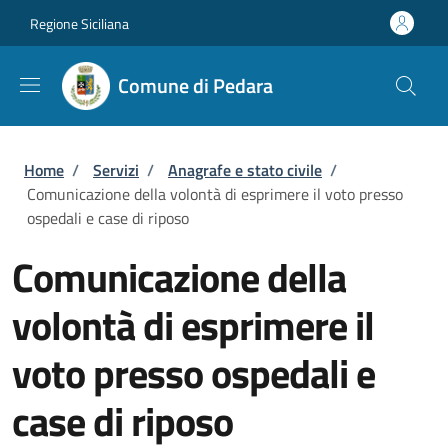
Salta al contenuto principale
Skip to footer content
Regione Siciliana
Comune di Pedara
Briciole di pane
Home
/
Servizi
/
Anagrafe e stato civile
/
Comunicazione della volontà di esprimere il voto presso
ospedali e case di riposo
Comunicazione della
volontà di esprimere il
voto presso ospedali e
case di riposo