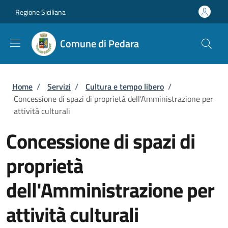
Salta al contenuto principale
Skip to footer content
Regione Siciliana
Comune di Pedara
Briciole di pane
Home
/
Servizi
/
Cultura e tempo libero
/
Concessione di spazi di proprietà dell'Amministrazione per
attività culturali
Concessione di spazi di
proprietà
dell'Amministrazione per
attività culturali