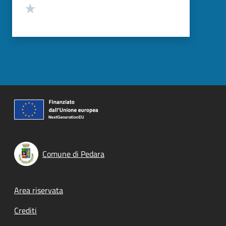
Valuta 1 stelle su 5
Comune di Pedara
Footer menu
Area riservata
Crediti