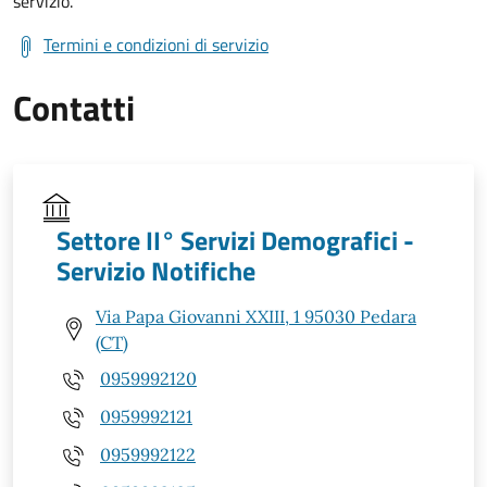
servizio.
Termini e condizioni di servizio
Contatti
Settore II° Servizi Demografici -
Servizio Notifiche
Via Papa Giovanni XXIII, 1 95030 Pedara
(CT)
0959992120
0959992121
0959992122