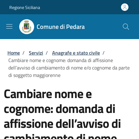
Salta al contenuto principale
Skip to footer content
Regione Siciliana
Comune di Pedara
Briciole di pane
Home
/
Servizi
/
Anagrafe e stato civile
/
Cambiare nome e cognome: domanda di affissione
dell’avviso di cambiamento di nome e/o cognome da parte
di soggetto maggiorenne
Cambiare nome e
cognome: domanda di
affissione dell’avviso di
cambiamento di nome