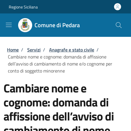
Salta al contenuto principale
Skip to footer content
Regione Siciliana
Comune di Pedara
Briciole di pane
Home
/
Servizi
/
Anagrafe e stato civile
/
Cambiare nome e cognome: domanda di affissione
dell’avviso di cambiamento di nome e/o cognome per
conto di soggetto minorenne
Cambiare nome e
cognome: domanda di
affissione dell’avviso di
cambiamento di nome