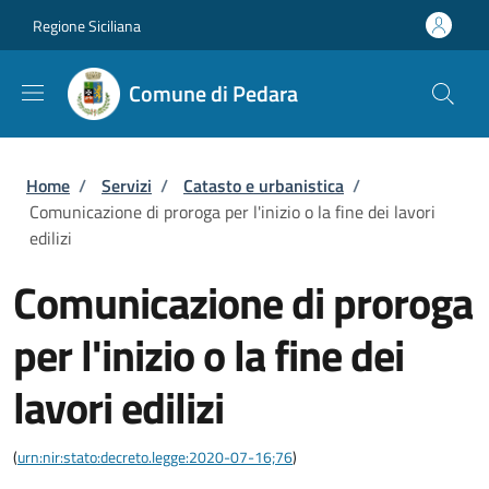
Salta al contenuto principale
Skip to footer content
Regione Siciliana
Comune di Pedara
Briciole di pane
Home
/
Servizi
/
Catasto e urbanistica
/
Comunicazione di proroga per l'inizio o la fine dei lavori
edilizi
Comunicazione di proroga
per l'inizio o la fine dei
lavori edilizi
(
urn:nir:stato:decreto.legge:2020-07-16;76
)