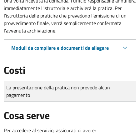
Una volta ricevuta la domanda, l'ufficio responsabile annullerà
immediatamente l'istruttoria e archivierà la pratica. Per
l’istruttoria delle pratiche che prevedono l'emissione di un
provvedimento finale, verrà semplicemente confermata
l'avvenuta archiviazione.
Moduli da compilare e documenti da allegare
Costi
Tipo di pagamento
Importo
La presentazione della pratica non prevede alcun
pagamento
Cosa serve
Per accedere al servizio, assicurati di avere: