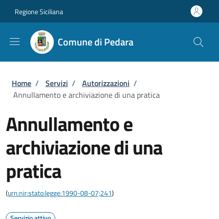
Salta al contenuto principale
Skip to footer content
Regione Siciliana
Comune di Pedara
Briciole di pane
Home
/
Servizi
/
Autorizzazioni
/
Annullamento e archiviazione di una pratica
Annullamento e
archiviazione di una
pratica
(
urn:nir:stato:legge:1990-08-07;241
)
Servizio attivo