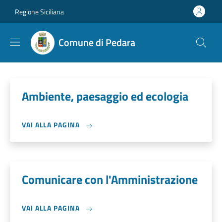
Salta al contenuto principale
Skip to footer content
Regione Siciliana
Comune di Pedara
Ambiente, paesaggio ed ecologia
VAI ALLA PAGINA
Comunicare con l'Amministrazione
VAI ALLA PAGINA