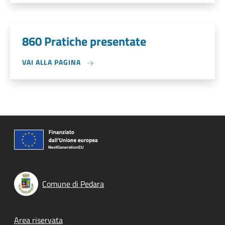
860 Pratiche presentate
VAI ALLA PAGINA
Comune di Pedara
Footer menu
Area riservata